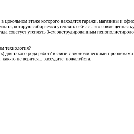
 цокольном этаже которого находятся гаражи, магазины и офи
мната, которую собираемся утеплять сейчас - это совмещенная ку
гада советует утеплять 3-см экструдированным пенополистироло
вам технология?
сть) для такого рода работ? в связи с экономическими проблемам
 как-то не верится... рассудите, пожалуйста.