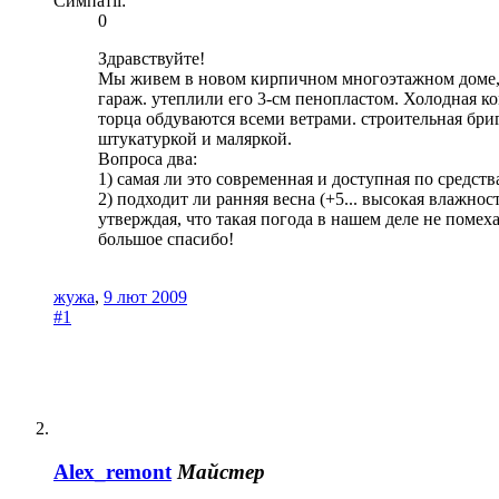
Симпатії:
0
Здравствуйте!
Мы живем в новом кирпичном многоэтажном доме, в
гараж. утеплили его 3-см пенопластом. Холодная ко
торца обдуваются всеми ветрами. строительная бри
штукатуркой и маляркой.
Вопроса два:
1) самая ли это современная и доступная по средст
2) подходит ли ранняя весна (+5... высокая влажно
утверждая, что такая погода в нашем деле не помеха.
большое спасибо!
жужа
,
9 лют 2009
#1
Alex_remont
Майстер