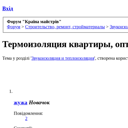
Вхід
Форум "Країна майстрів"
Форум
>
Строительство, ремонт, стройматериалы
>
Звукоизо
Термоизоляция квартиры, оп
Тема у розділі '
Звукоизоляция и теплоизоляция
', створена кори
жужа
Новачок
Повідомлення:
2