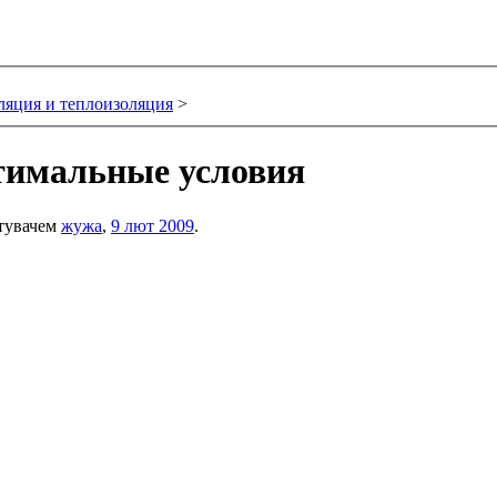
ляция и теплоизоляция
>
тимальные условия
стувачем
жужа
,
9 лют 2009
.