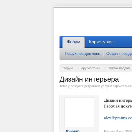
Форум
Користувачі
Пошук повідомлень
Останні пові
Форум
Другие темы
Куплю-продам, 
Дизайн интерьера
Тема у розділі '
Предлагаем услуги: строительст
Дизайн интерь
Рабочая докум
alex@praims.c
fly-man
fly-man
,
4 лис 200