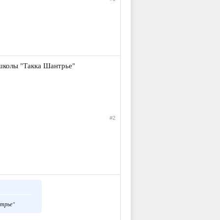
 школы "Такка Шантрье"
#2
нтрье"