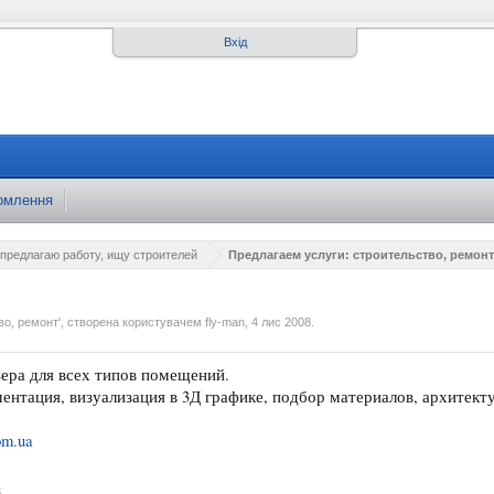
Вхід
домлення
предлагаю работу, ищу строителей
Предлагаем услуги: строительство, ремонт
во, ремонт
', створена користувачем
fly-man
,
4 лис 2008
.
ера для всех типов помещений.
ентация, визуализация в 3Д графике, подбор материалов, архитект
om.ua
8