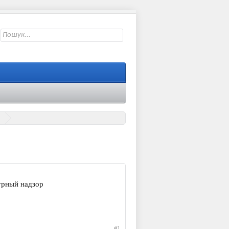
урный надзор
#1