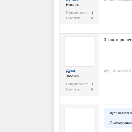
Новачок
Повідомлення:
1
Симпатії:
0
Знаю хорошего
Дуся
Дуся
,
21 жов 2009
Забанен
Повідомлення:
1
Симпатії:
0
Дуся сказав(л
Знаю хорошего