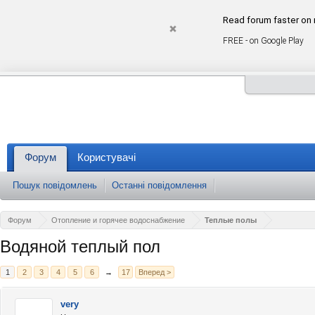
Read forum faster on 
FREE - on Google Play
Форум
Користувачі
Пошук повідомлень
Останні повідомлення
Форум
Отопление и горячее водоснабжение
Теплые полы
Водяной теплый пол
1
2
3
4
5
6
→
17
Вперед >
very