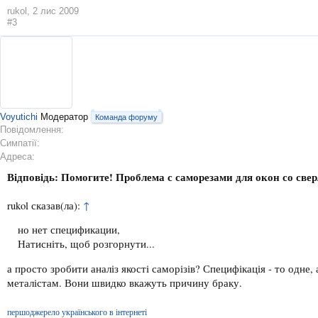
rukol
,
2 лис 2009
#3
Voyutichi
Модератор
Команда форуму
Повідомлення:
Симпатії:
Адреса:
Відповідь: Помогите! Проблема с саморезами для окон со све
rukol сказав(ла):
↑
но нет спецификации,
Натисніть, щоб розгорнути...
а просто зробити аналіз якості саморізів? Специфікація - то одне,
металістам. Вони швидко вкажуть причину браку.
першоджерело українського в інтернеті