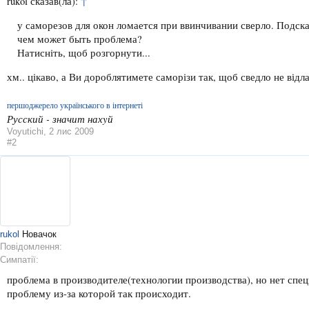
rukol сказав(ла):
↑
у саморезов для окон ломается при ввинчивании сверло. Подск
чем может быть проблема?
Натисніть, щоб розгорнути...
хм.. цікаво, а Ви дороблятимете саморізи так, щоб сведло не ві
першоджерело українського в інтернеті
Русский - значит нахyй
Voyutichi
,
2 лис 2009
#2
rukol
Новачок
Повідомлення:
Симпатії:
проблема в производителе(технологии производства), но нет спе
проблему из-за которой так происходит.