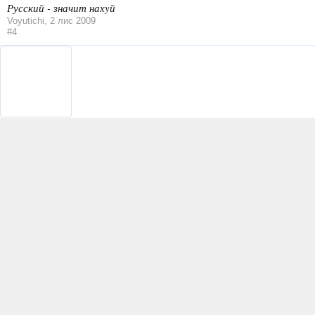
Русский - значит нахyй
Voyutichi
,
2 лис 2009
#4
rukol
Новачок
Повідомлення:
Симпатії:
Проводили анализ структуры металла, он соответствует стандарта
нужны чертежи (спецификации), чтобы на производстве могли из
rukol
,
2 лис 2009
#5