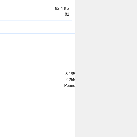
92,4 КБ
81
3.195
2.255
Ровно