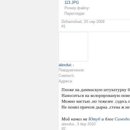
113.JPG
Розмір файлу:
Переглядів:
Dzhamshud
,
20 сер 2009
#1
alexduc
-
Повідомлення:
Симпатії:
Адреса:
Пхоже на даммаскую штукатурку бе
Наноситься на колорированую пове
Можно кистью ,но тежелее .(здесь 
Не понял причом дырка ,стена ж не
Мой канал на
Ютуб
и блог
Самоде
alexduc
,
3 бер 2010
#2