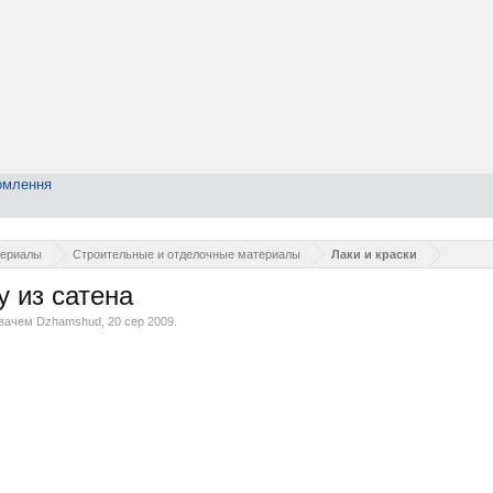
омлення
териалы
Строительные и отделочные материалы
Лаки и краски
у из сатена
увачем
Dzhamshud
,
20 сер 2009
.