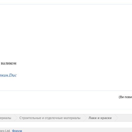
 валиком
лкин.Duc
(Ви пови
териалы
Строительные и отделочные материалы
Лаки и краски
ro Ltd.
Форум