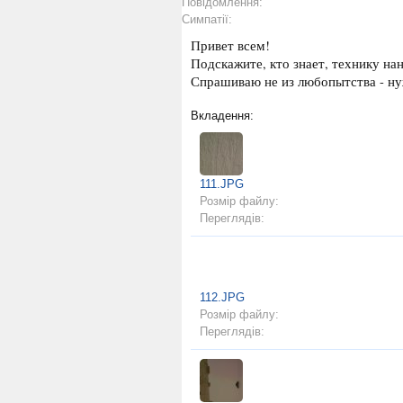
Повідомлення:
Симпатії:
Привет всем!
Подскажите, кто знает, технику на
Спрашиваю не из любопытства - нуж
Вкладення:
111.JPG
Розмір файлу:
Переглядів:
112.JPG
Розмір файлу:
Переглядів: