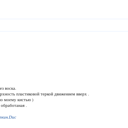
з воска.
рхность пластиковой теркой движением вверх .
по моему кистью )
 обработаная .
лкин.Duc