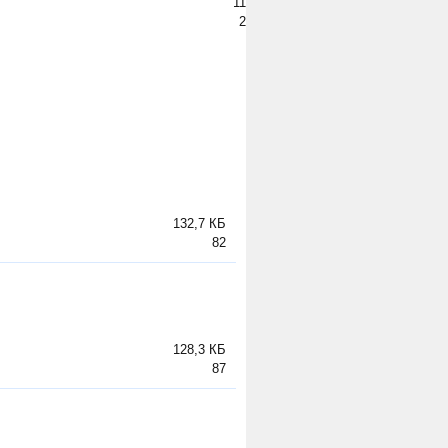
11
2
132,7 КБ
82
128,3 КБ
87