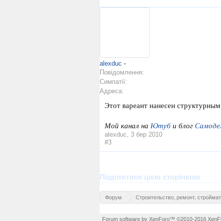
alexduc
-
Повідомлення:
Симпатії:
Адреса:
Этот вареант нанесен структурным
Мой канал на
Ютуб
и блог
Самоде
alexduc
,
3 бер 2010
#3
Поділитися цією сторінкою
Форум
Строительство, ремонт, стройма
Forum software by XenForo™
©2010-2016 XenFo