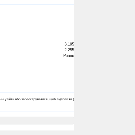
3.195
2.255
Ровно
нні увійти або зареєструватися, щоб відповісти.)