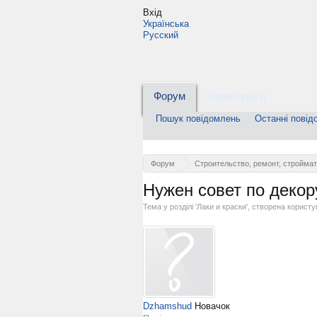
Вхід
Українська
Русский
Форум
Користувачі
Пошук повідомлень
Останні повід
Форум
Строительство, ремонт, стройма
Нужен совет по декор
Тема у розділі '
Лаки и краски
', створена корист
Dzhamshud
Новачок