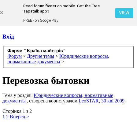
Read forum faster on mobile. Get the Free
Tapatalk app?
VIEW
FREE - on Google Play
Вхід
Форум "Країна майстрів"
Форум
>
Другие темы
>
Юридические вопросы,
нормативные документы
>
Перевозка бытовки
Тема у розділі '
Юридические вопросы, нормативные
документы
', створена користувачем
LeoSTAR
,
30 кві 2009
.
Сторінка 1 з 2
1
2
Вперед >