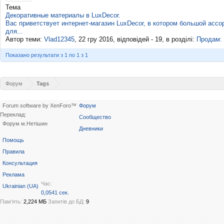
Тема
Декоративные материалы в LuxDecor.
Вас приветствует интернет-магазин LuxDecor, в котором большой ассо
для...
Автор теми:
Vlad12345
,
22 гру 2016
, відповідей - 19, в розділі:
Продам:
Показано результати з 1 по 1 з 1
Форум
Tags
Forum software by XenForo™
Форум
Переклад:
Сообщество
Форум м.Нетішин
Дневники
Помощь
Правила
Консультация
Реклама
Час:
Ukrainian (UA)
0,0541 сек.
Пам'ять:
2,224 МБ
Запитів до БД:
9