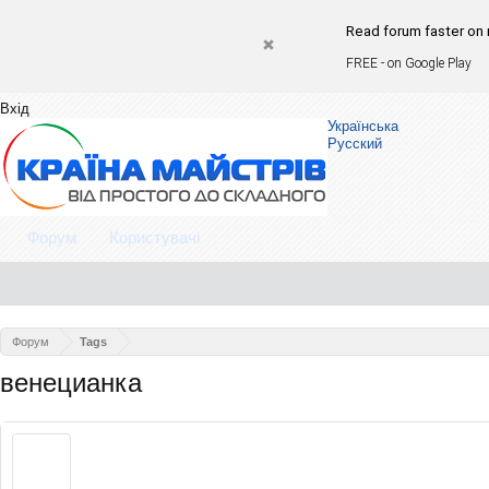
Read forum faster o
FREE - on Google Pl
Вхід
Українська
Русский
Форум
Користувачі
Форум
Tags
венецианка