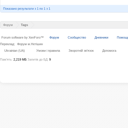
Показано результати з 1 по 1 з 1
Форум
Tags
Forum software by XenForo™
Форум
Сообщество
Дневники
Помощ
Переклад:
Форум м.Нетішин
Ukrainian (UA)
Умови і правила
Зворотній зв'язок
Допомога
Пам'ять:
2,219 МБ
Запитів до БД:
9