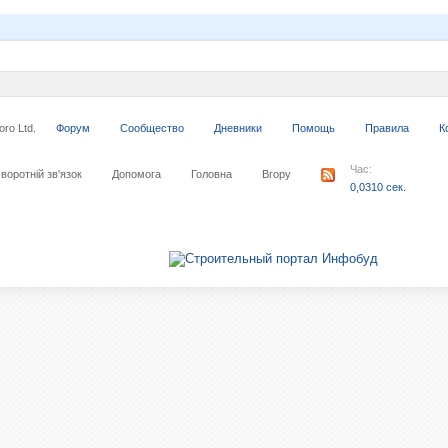
ro Ltd.
Форум
Сообщество
Дневники
Помощь
Правила
К
Час:
воротній зв'язок
Допомога
Головна
Вгору
0,0310 сек.