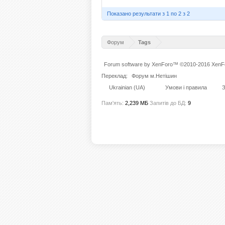
Показано результати з 1 по 2 з 2
Форум
Tags
Forum software by XenForo™
©2010-2016 XenFo
Переклад:
Форум м.Нетішин
Ukrainian (UA)
Умови і правила
З
Пам'ять:
2,239 МБ
Запитів до БД:
9