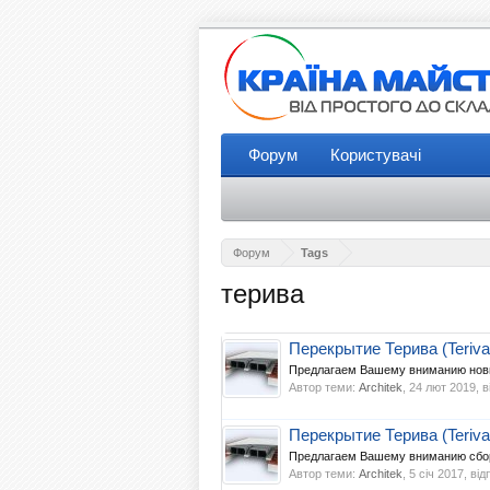
Форум
Користувачі
Форум
Tags
терива
Перекрытие Терива (Teriva
Предлагаем Вашему вниманию новый 
Автор теми:
Architek
,
24 лют 2019
, 
Перекрытие Терива (Teriva
Предлагаем Вашему вниманию сборно
Автор теми:
Architek
,
5 січ 2017
, від