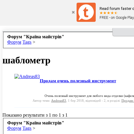
Read forum faster o
FREE - on Google Play
Форум "Країна майстрів"
Форум
Tags
>
шаблометр
Продам очень полезный инструмент
Очень полезный инструмент для любого вида отделки (кафель,
Автор теми:
Andreas83
,
1 бер 2018
, відповідей - 2, в розділі:
Продам:
Показано результати з 1 по 1 з 1
Форум "Країна майстрів"
Форум
Tags
>