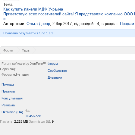
Тема
Как купить панели МДФ Украина
Приветствую всех посетителей сайта! Я представляю компанию ООО П
и...
Автор теми:
Ольга Днепр
,
2 бер 2017
, відповідей - 4, в розділі:
Продам:
Показано результати з 1 по 1 з 1
Форум
Tags
Forum software by XenForo™
Форум
Переклад:
Сообщество
Форум м.Нетішин
Дневники
Помощь
Правила
Консультация
Реклама
Час:
Ukrainian (UA)
0,0456 сек.
Пам'ять:
2,215 МБ
Запитів до БД:
9