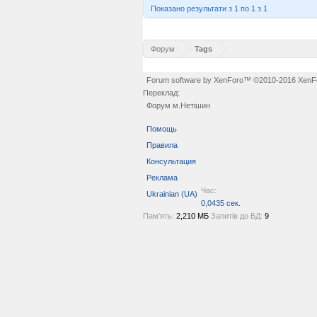
Показано результати з 1 по 1 з 1
Форум
Tags
Forum software by XenForo™
©2010-2016 XenFo
Переклад:
Форум м.Нетішин
Помощь
Правила
Консультация
Реклама
Час:
Ukrainian (UA)
0,0435 сек.
Пам'ять:
2,210 МБ
Запитів до БД:
9