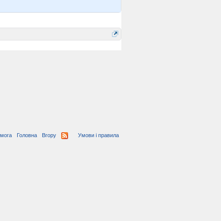
мога
Головна
Вгору
Умови і правила