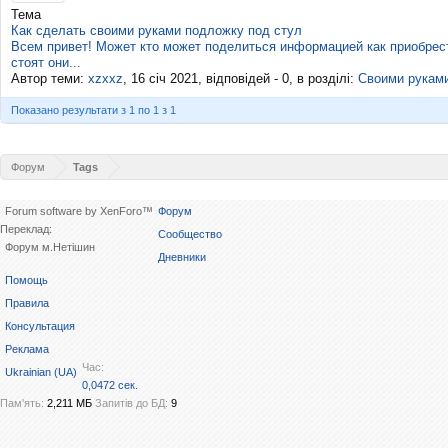
Тема
Как сделать своими руками подложку под стул
Всем привет! Может кто может поделиться информацией как приобрести
стоят они...
Автор теми:
xzxxz
,
16 січ 2021
, відповідей - 0, в розділі:
Своими руками
Показано результати з 1 по 1 з 1
Форум
Tags
Forum software by XenForo™
Форум
Переклад:
Сообщество
Форум м.Нетішин
Дневники
Помощь
Правила
Консультация
Реклама
Час:
Ukrainian (UA)
0,0472 сек.
Пам'ять:
2,211 МБ
Запитів до БД:
9