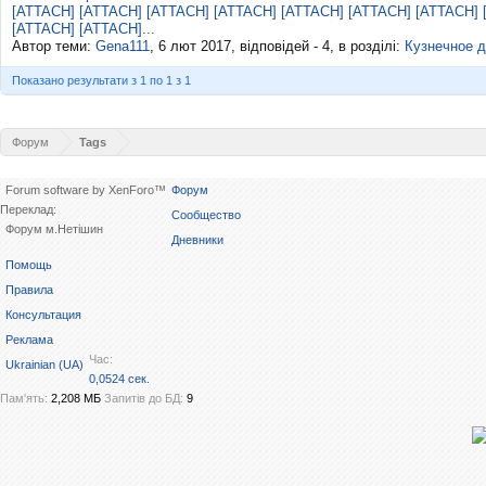
[ATTACH] [ATTACH] [ATTACH] [ATTACH] [ATTACH] [ATTACH] [ATTACH] 
[ATTACH] [ATTACH]...
Автор теми:
Gena111
,
6 лют 2017
, відповідей - 4, в розділі:
Кузнечное 
Показано результати з 1 по 1 з 1
Форум
Tags
Forum software by XenForo™
Форум
Переклад:
Сообщество
Форум м.Нетішин
Дневники
Помощь
Правила
Консультация
Реклама
Час:
Ukrainian (UA)
0,0524 сек.
Пам'ять:
2,208 МБ
Запитів до БД:
9