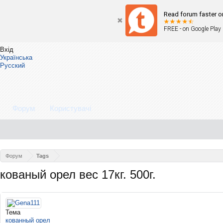
Read forum faster o
FREE - on Google Play
Вхід
Українська
Русский
Форум
Користувачі
Форум
Tags
кованый орел вес 17кг. 500г.
Тема
кованный орел