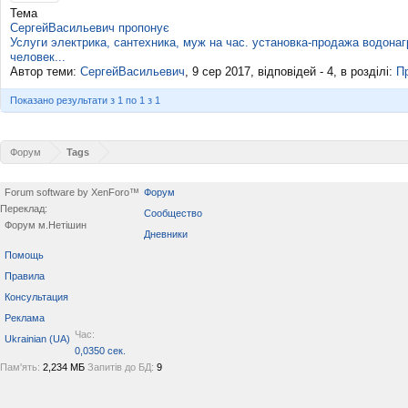
Тема
СергейВасильевич пропонує
Услуги электрика, сантехника, муж на час. установка-продажа водонагр
человек...
Автор теми:
СергейВасильевич
,
9 сер 2017
, відповідей - 4, в розділі:
П
Показано результати з 1 по 1 з 1
Форум
Tags
Forum software by XenForo™
Форум
Переклад:
Сообщество
Форум м.Нетішин
Дневники
Помощь
Правила
Консультация
Реклама
Час:
Ukrainian (UA)
0,0350 сек.
Пам'ять:
2,234 МБ
Запитів до БД:
9