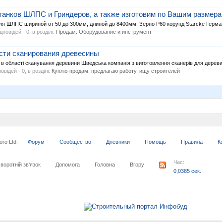
анков ШЛПС и Гриндеров, а также изготовим по Вашим размер
Для ШЛПС шириной от 50 до 300мм, длиной до 8400мм. Зерно Р60 корунд Starcke Герма
ідповідей - 0, в розділі:
Продам: Оборудование и инструмент
асти сканирования древесины
 в області сканування деревини Шведська компанія з виготовлення сканерів для деревин
повідей - 0, в розділі:
Куплю-продам, предлагаю работу, ищу строителей
ro Ltd.
Форум
Сообщество
Дневники
Помощь
Правила
К
Час:
воротній зв'язок
Допомога
Головна
Вгору
0,0385 сек.