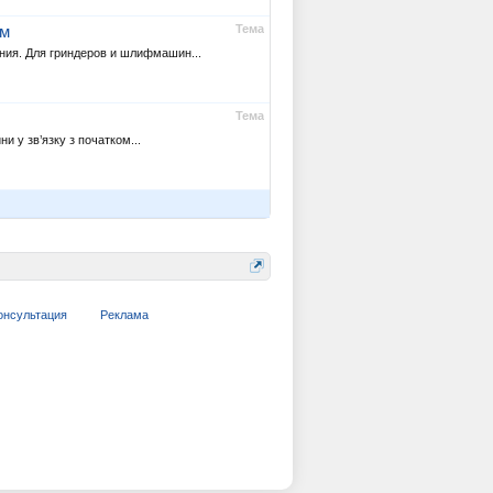
Тема
ам
ния. Для гриндеров и шлифмашин...
Тема
и у зв’язку з початком...
онсультация
Реклама