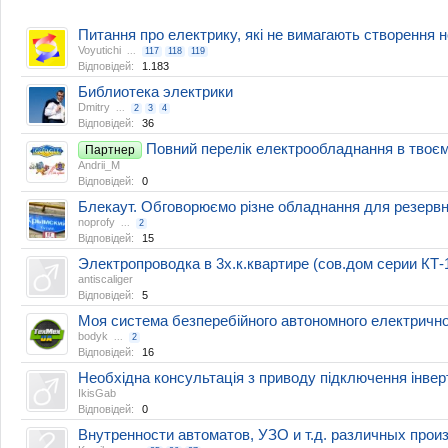
Питання про електрику, які не вимагають створення 
Voyutichi
...
117
118
119
Відповідей:
1.183
Библиотека электрики
Dmitry
...
2
3
4
Відповідей:
36
Повний перелік електрообладнання в твоєм
Партнер
Andrii_M
Відповідей:
0
Блекаут. Обговорюємо різне обладнання для резервн
noprofy
...
2
Відповідей:
15
Электропроводка в 3х.к.квартире (сов.дом серии КТ-
antiscaliger
Відповідей:
5
Моя система безперебійного автономного електричн
bodyk
...
2
Відповідей:
16
Необхідна консультація з приводу підключення інвер
IkisGab
Відповідей:
0
Внутренности автоматов, УЗО и т.д. различных прои