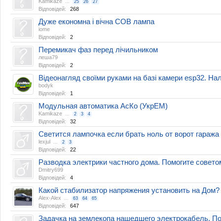
Kamikaze
...
25
26
27
Відповідей:
268
Дуже економна і вічна COB лампа
iome
Відповідей:
2
Перемикач фаз перед лічильником
леша79
Відповідей:
2
Відеонагляд своїми руками на базі камери esp32. Н
bodyk
Відповідей:
1
Модульная автоматика АсКо (УкрЕМ)
Kamikaze
...
2
3
4
Відповідей:
32
Светится лампочка если брать ноль от ворот гаража
lexjul
...
2
3
Відповідей:
22
Разводка электрики частного дома. Помогите совето
Dmitry699
Відповідей:
4
Какой стабилизатор напряжения установить на Дом?
Alex-Alex
...
63
64
65
Відповідей:
647
Задачка на землекопа нашедшего электрокабель. По