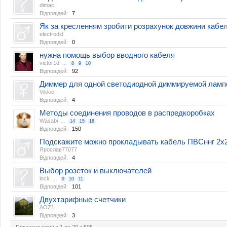
dimac
Відповідей:
7
Як за кресленням зробити розрахунок довжини кабелю
electrodіd
Відповідей:
0
нужна помощь выбор вводного кабеля
victor1d
...
8
9
10
Відповідей:
92
Диммер для одной светодиодной диммируемой ламп
Vikkie
Відповідей:
4
Методы соединения проводов в распредкоробках
Wasabi
...
14
15
16
Відповідей:
150
Подскажите можно прокладывать кабель ПВСннг 2х2.
Ярослав77077
Відповідей:
4
Выбор розеток и выключателей
lock
...
9
10
11
Відповідей:
101
Двухтарифные счетчики
AOZ1
Відповідей:
3