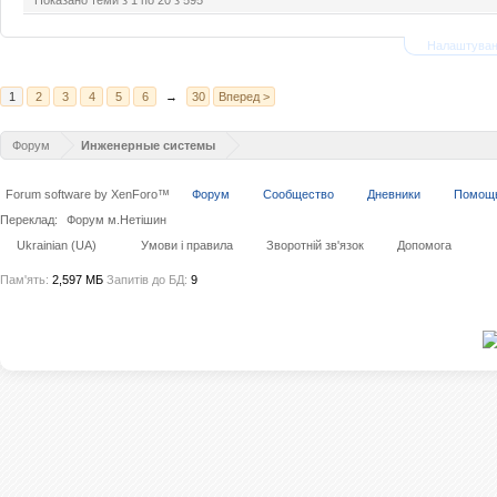
Показано теми з 1 по 20 з 595
Налаштуван
1
2
3
4
5
6
→
30
Вперед >
Форум
Инженерные системы
Forum software by XenForo™
Форум
Сообщество
Дневники
Помощ
Переклад:
Форум м.Нетішин
Ukrainian (UA)
Умови і правила
Зворотній зв'язок
Допомога
Пам'ять:
2,597 МБ
Запитів до БД:
9