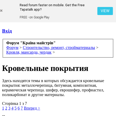
Read forum faster on mobile. Get the Free
Tapatalk app?
VIEW
FREE - on Google Play
Вхід
Форум "Країна майстрів"
Форум
>
Строительство, ремонт, стройматериалы
>
Кровля, мансарда, чердак
>
Кровельные покрытия
Здесь находятся темы в которых обсуждается кровельные
покрытия: металлочерепица, битумная, композитная,
керамическая черепица. шифер, еврошифер, профнастил,
поликарбонат и другие материалы.
Сторінка 1 з 7
1
2
3
4
5
6
7
Вперед >